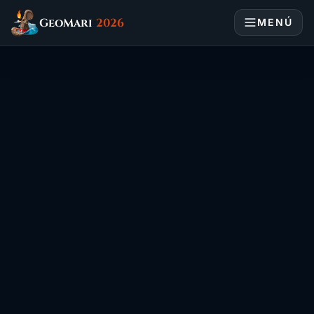
GeoMari
2026
MENÚ